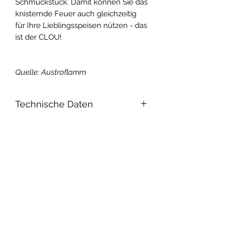
Schmuckstück. Damit können Sie das
knisternde Feuer auch gleichzeitig
für Ihre Lieblingsspeisen nützen - das
ist der CLOU!
Quelle: Austroflamm
Technische Daten
Nennwärmeleistung: 6 kW
Maße (Höhe/Breite/Tiefe):
1024/520/375 mm
Abstand zu brennbarem Material
(Hinten/Seite/Front):
150/150/1050 mm
Abgastemperatur bei
Nennwärmeleistung: 299 °C
Raumheizvermögen: 65 - 165 m³
Wirkungsgrad: 78,2 %