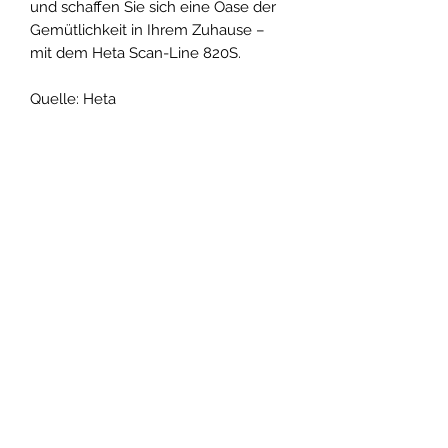
und schaffen Sie sich eine Oase der
Gemütlichkeit in Ihrem Zuhause –
mit dem Heta Scan-Line 820S.
Quelle: Heta
Technische Daten
Nennwärmeleistung: 6,8 kW
Optionales Zubehör
Maße (Höhe / Breite / Tiefe): 1325
mm / 547 mm / 440 mm*
Vorlegeplatte
Empfohlene Raumgröße: 20 – 120
Glasplatte Classic
m²
Drehsockel
Abstand zu brennbarem Material
Heat Automatic Combustion HAC
(Hinten / Seite / Front): 125 mm /
AKOS - AMMERLÄNDER KAMIN- &
– System
300 mm / 900 mm
OFENSTUDIO
Abgastemperatur bei
Inhaber Ralf Gauger
Nennwärmeleistung: 267 °C
Thermischer Wirkungsgrad: 81%
Hauptstraße 107
Energieeffizienzklasse: A+
26188 Edewecht