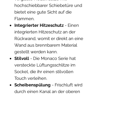
hochschiebbarer Schiebetüre und
bietet eine gute Sicht auf die
Flammen.
Integrierter Hitzeschutz
- Einen
integrierten Hitzeschutz an der
Rückwand, womit er direkt an eine
Wand aus brennbarem Material
gestellt werden kann.
Stilvoll
- Die Monaco Serie hat
versteckte Lüftungsschlitze im
Sockel, die ihr einen stilvollen
Touch verleihen.
Scheibenspülung
- Frischluft wird
durch einen Kanal an der oberen
Glaskante eingelassen und fließt
gleichmäßig entlang der Scheibe
runter in die heiße Brennkammer.
Die saubere Luft trennt den Rauch
vom Glas und verhindert eine