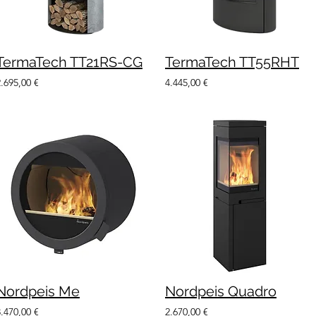
TermaTech TT21RS-CG
TermaTech TT55RHT
2.695,00 €
4.445,00 €
Nordpeis Me
Nordpeis Quadro
3.470,00 €
2.670,00 €