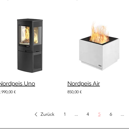
Nordpeis Uno
Nordpeis Air
2.990,00 €
850,00 €
Zurück
1
...
4
5
6
...