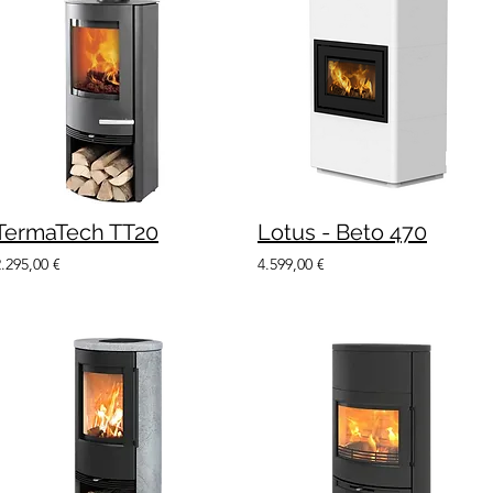
TermaTech TT20
Lotus - Beto 470
2.295,00 €
4.599,00 €