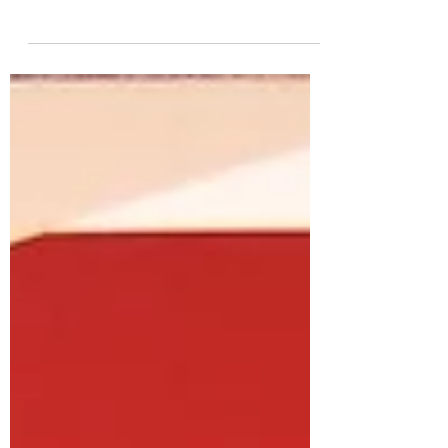
29.11.2019
Vielen Dank an die Spender und
Spenderinnen, die mit einem Paket die
Johanniter Weihnachtstruckeraktion unterstützt
haben. Bis zum...